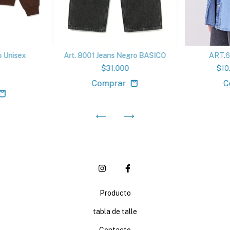
o Unisex
Art. 8001 Jeans Negro BASICO
ART.6
$31.000
$10
Comprar
C
Producto
tabla de talle