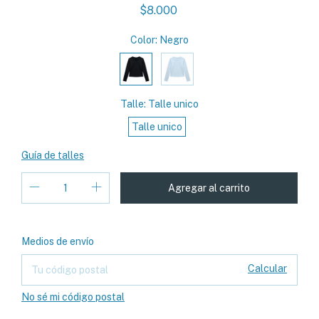
$8.000
Color:
Negro
Talle:
Talle unico
Talle unico
Guía de talles
Cambiar CP
Entregas para el CP:
Medios de envío
Calcular
No sé mi código postal