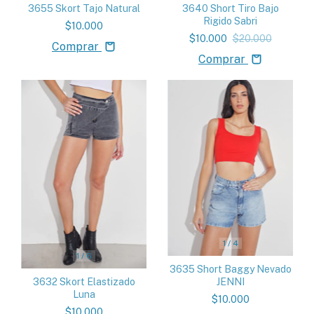
3655 Skort Tajo Natural
3640 Short Tiro Bajo
Rigido Sabri
$10.000
$10.000
$20.000
Comprar
Comprar
1
/
4
1
/
6
3635 Short Baggy Nevado
3632 Skort Elastizado
JENNI
Luna
$10.000
$10.000