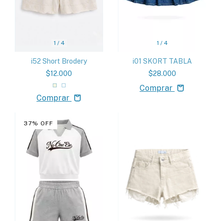
1
/
4
1
/
4
i01 SKORT TABLA
i52 Short Brodery
$28.000
$12.000
Comprar
Comprar
37
%
OFF