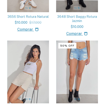
1
/
4
1
/
5
3656 Short Rotura Natural
3648 Short Baggy Rotura
Jazmin
$10.000
$17.000
$10.000
Comprar
Comprar
50
%
OFF
1
/
6
1
/
4