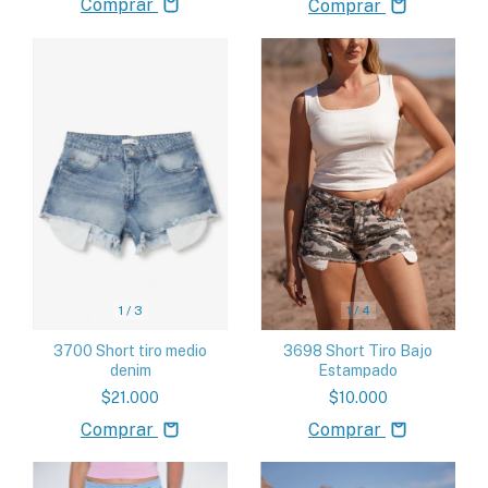
Comprar
Comprar
1
/
3
1
/
4
3700 Short tiro medio
3698 Short Tiro Bajo
denim
Estampado
$21.000
$10.000
Comprar
Comprar