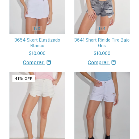
1
/
5
1
/
4
3654 Skort Elastizado
3641 Short Rigido Tiro Bajo
Blanco
Gris
$10.000
$10.000
Comprar
Comprar
41
%
OFF