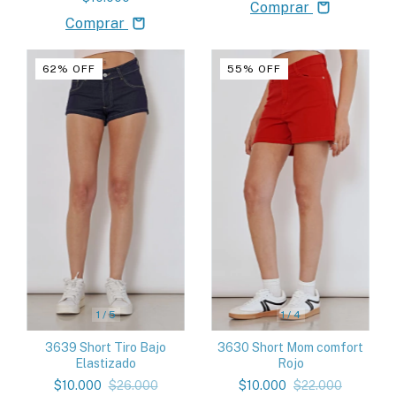
Comprar
Comprar
62
%
OFF
55
%
OFF
1
/
5
1
/
4
3639 Short Tiro Bajo
3630 Short Mom comfort
Elastizado
Rojo
$10.000
$26.000
$10.000
$22.000