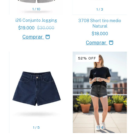
1
/
10
1
/
3
i26 Conjunto Jogging
3708 Short tiro medio
Natural
$19.000
$30.000
$18.000
Comprar
Comprar
52
%
OFF
1
/
5
1
/
4