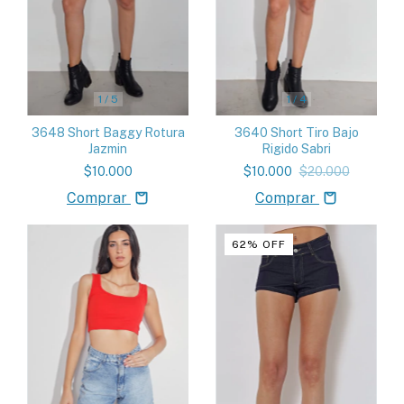
1
/
5
1
/
4
3648 Short Baggy Rotura
3640 Short Tiro Bajo
Jazmin
Rigido Sabri
$10.000
$10.000
$20.000
Comprar
Comprar
62
%
OFF