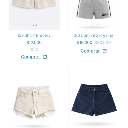
1
/
10
1
/
4
i26 Conjunto Jogging
i52 Short Brodery
$19.000
$30.000
$12.000
Comprar
Comprar