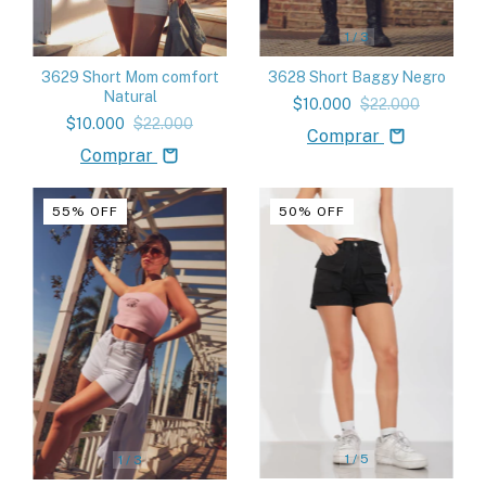
1
/
3
3628 Short Baggy Negro
3629 Short Mom comfort
Natural
$10.000
$22.000
$10.000
$22.000
Comprar
Comprar
55
%
OFF
50
%
OFF
1
/
5
1
/
3