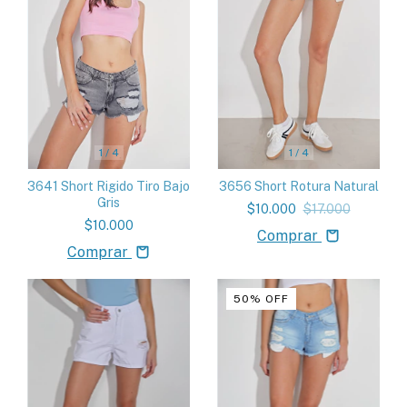
1
/
4
1
/
4
3641 Short Rigido Tiro Bajo
3656 Short Rotura Natural
Gris
$10.000
$17.000
$10.000
Comprar
Comprar
50
%
OFF