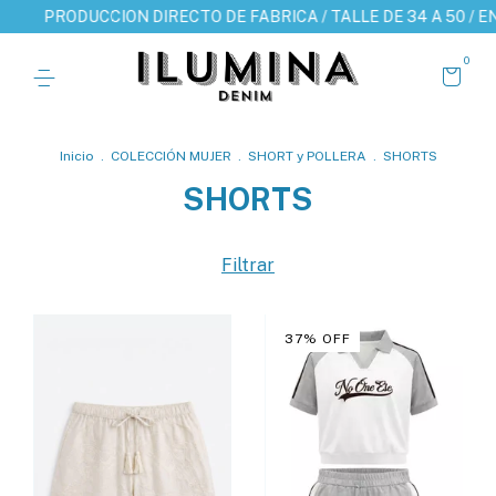
ODUCCION DIRECTO DE FABRICA / TALLE DE 34 A 50 / ENVIO A TO
0
Inicio
.
COLECCIÓN MUJER
.
SHORT y POLLERA
.
SHORTS
SHORTS
Filtrar
37
%
OFF