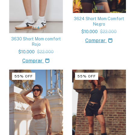
1
/
2
3624 Short Mom Comfort
Negro
1
/
4
$10.000
$22.000
3630 Short Mom comfort
Comprar
Rojo
$10.000
$22.000
Comprar
55
%
OFF
55
%
OFF