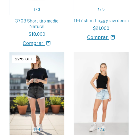
1
/
5
1
/
3
1167 short baggy raw denim
3708 Short tiro medio
Natural
$21.000
$18.000
Comprar
Comprar
52
%
OFF
1
/
2
1
/
4